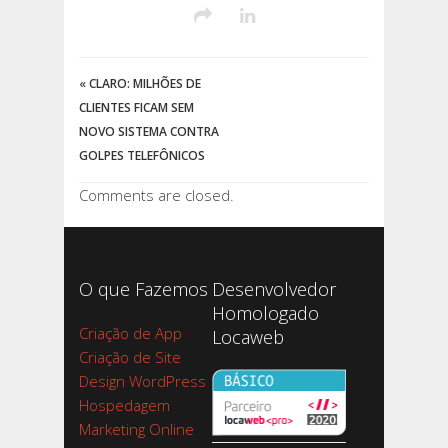
«
CLARO: MILHÕES DE
CLIENTES FICAM SEM
NOVO SISTEMA CONTRA
GOLPES TELEFÔNICOS
Comments are closed.
O que Fazemos
Desenvolvedor
Homologado
Criação de App
Locaweb
Criação de Site
Design WordPress
Hospedagem
Marketing Online