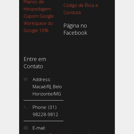
Planos de
Código de Ética e
Hospedagem
Conduta
Cupom Google
Workspace do
Página no
Google 10%
Facebook
Entre em
Contato
Address:
Macaé/RJ, Belo
Horizonte/MG
Phone: (31)
98228-9812
E-mail: