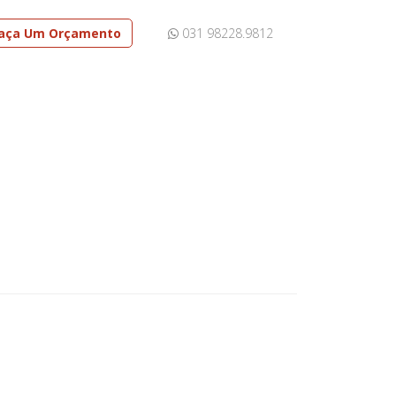
aça Um Orçamento
031 98228.9812