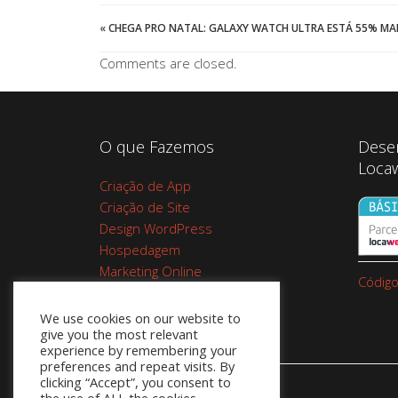
«
CHEGA PRO NATAL: GALAXY WATCH ULTRA ESTÁ 55% M
Comments are closed.
O que Fazemos
Dese
Loca
Criação de App
Criação de Site
Design WordPress
Hospedagem
Marketing Online
Código
Planos de Hospedagem
Cupom Google Workspace do
We use cookies on our website to
give you the most relevant
Google 10%
experience by remembering your
preferences and repeat visits. By
clicking “Accept”, you consent to