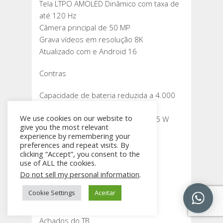
Tela LTPO AMOLED Dinâmico com taxa de
até 120 Hz
Câmera principal de 50 MP
Grava vídeos em resolução 8K
Atualizado com e Android 16
Contras
Capacidade de bateria reduzida a 4.000
mAh
We use cookies on our website to
Carregamento com fio limitado a 25 W
give you the most relevant
experience by remembering your
PIX
preferences and repeat visits. By
Cupom
clicking “Accept”, you consent to the
use of ALL the cookies.
Do not sell my personal information
.
AMAZON100OFF
R$ 2.830,31 Amazon
Cookie Settings
Aceitar
Participe dos canais de ofertas do
Achados do TB