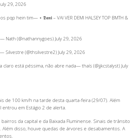
uly 29, 2026
dos pqp hein tim— ⋆ 𝕯𝖆𝖓𝖎 – VAI VER DEMI HALSEY TOP BMTH &
ria— Nath (@nathannygoes) July 29, 2026
— Silvestre (@thsilvestre2) July 29, 2026
 claro está péssima, não abre nada— thaís (@jjkcstalyst) July
is de 100 km/h na tarde desta quarta-feira (29/07). Além
l entrou em Estágio 2 de alerta.
irros da capital e da Baixada Fluminense. Sinais de trânsito
r. Além disso, houve quedas de árvores e desabamentos. A
entos.