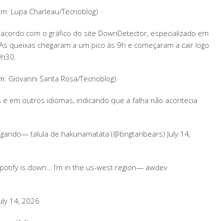
em: Lupa Charleau/Tecnoblog)
cordo com o gráfico do site DownDetector, especializado em
As queixas chegaram a um pico às 9h e começaram a cair logo
9h30.
: Giovanni Santa Rosa/Tecnoblog)
s e em outros idiomas, indicando que a falha não acontecia
arregando— talula de hakunamatata (@bngtanbears) July 14,
potify is down… I’m in the us-west region— awdev
ly 14, 2026