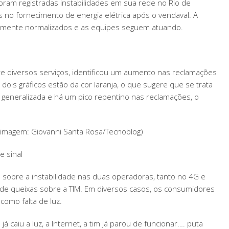
oram registradas instabilidades em sua rede no Rio de
 no fornecimento de energia elétrica após o vendaval. A
almente normalizados e as equipes seguem atuando.
e diversos serviços, identificou um aumento nas reclamações
ois gráficos estão da cor laranja, o que sugere que se trata
a generalizada e há um pico repentino nas reclamações, o
 (imagem: Giovanni Santa Rosa/Tecnoblog)
e sinal
 sobre a instabilidade nas duas operadoras, tanto no 4G e
 de queixas sobre a TIM. Em diversos casos, os consumidores
omo falta de luz.
á caiu a luz, a Internet, a tim já parou de funcionar…. puta