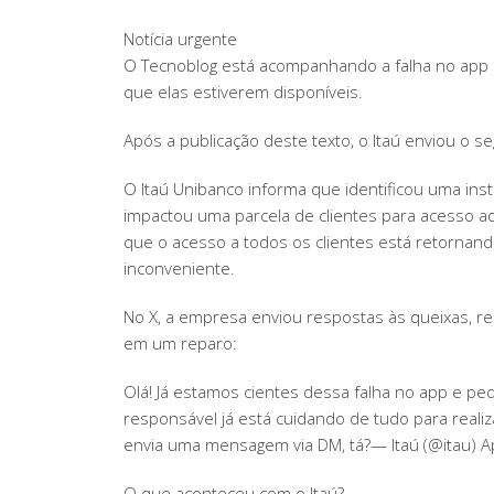
Notícia urgente
O Tecnoblog está acompanhando a falha no app d
que elas estiverem disponíveis.
Após a publicação deste texto, o Itaú enviou o s
O Itaú Unibanco informa que identificou uma inst
impactou uma parcela de clientes para acesso ao 
que o acesso a todos os clientes está retornand
inconveniente.
No X, a empresa enviou respostas às queixas, r
em um reparo:
Olá! Já estamos cientes dessa falha no app e p
responsável já está cuidando de tudo para reali
envia uma mensagem via DM, tá?— Itaú (@itau) Ap
O que aconteceu com o Itaú?