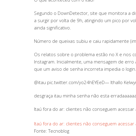
Segundo o DownDetector, site que monitora a di
a surgir por volta de 9h, atingindo um pico por 
ainda significativo.
Número de queixas subiu e caiu rapidamente (i
Os relatos sobre o problema estão no X e nos co
Instagram. Inicialmente, uma mensagem de erro a
que um aviso de senha incorreta impedia o login
@itau pic.twitter.com/yo24hEYEeD— Ithallo Kelwyn
desgraça itau minha senha não esta erradaaaaaaa
Itaú fora do ar: clientes não conseguem acessar 
Itaú fora do ar: clientes não conseguem acessar 
Fonte: Tecnoblog