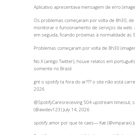
Aplicativo apresentava mensagem de erro (imag
Os problemas começaram por volta de 8h30, de a
monitorar o funcionamento de serviços da web. 
em seguida, ficando próximas à normalidade às 
Problemas começaram por volta de 8h30 (imagem
No X (antigo Twitter), houve relatos em portuguê
somente no Brasil.
gnt o spotify ta fora do ar??? o site não está c
2026
@SpotifyCaresreceiving 504 upstream timeout, s
(@awdev123) July 14, 2026
spotify amor por que te caes— Kæ (@vmparax) Ju