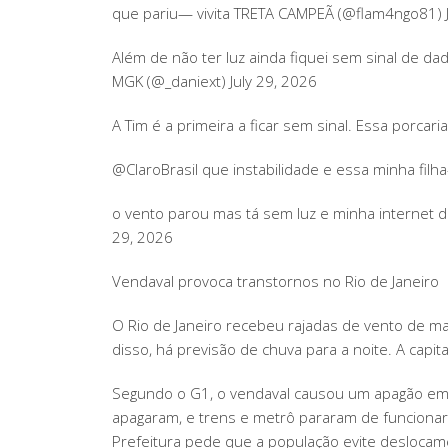
que pariu— vivita TRETA CAMPEÃ (@flam4ngo81) J
Além de não ter luz ainda fiquei sem sinal de da
MGK (@_daniext) July 29, 2026
A Tim é a primeira a ficar sem sinal. Essa porca
@ClaroBrasil que instabilidade e essa minha filha
o vento parou mas tá sem luz e minha internet da
29, 2026
Vendaval provoca transtornos no Rio de Janeiro
O Rio de Janeiro recebeu rajadas de vento de ma
disso, há previsão de chuva para a noite. A capita
Segundo o G1, o vendaval causou um apagão em ba
apagaram, e trens e metrô pararam de funciona
Prefeitura pede que a população evite deslocam