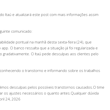
o Itaú e atualizará este post com mais informações assim
eguinte comunicado:
abilidade pontual na manhã desta sexta-feira (24), que
app. O banco ressalta que a situação já foi regularizada e
o gradativamente. O Itaú pede desculpas aos clientes pelo
econhecendo o transtorno e informando sobre os trabalhos
edimos desculpas pelos possíveis transtornos causados.O time
zar os ajustes necessários o quanto antes.Qualquer dúvida
ril 24, 2026