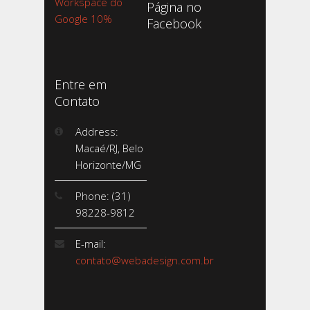
Workspace do
Página no
Google 10%
Facebook
Entre em
Contato
Address:
Macaé/RJ, Belo
Horizonte/MG
Phone: (31)
98228-9812
E-mail:
contato@webadesign.com.br