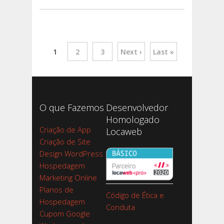
1
2
3
Next ›
Last »
O que Fazemos
Desenvolvedor
Homologado
Criação de App
Locaweb
Criação de Site
Design WordPress
Hospedagem
Marketing Online
Planos de
Código de Ética e
Hospedagem
Conduta
Cupom Google