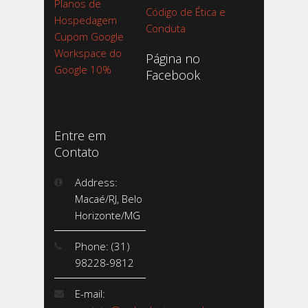
Planos de
Código de Ética e
Hospedagem
Conduta
Cupom Google
Workspace do
Página no
Google 10%
Facebook
Entre em
Contato
Address:
Macaé/RJ, Belo
Horizonte/MG
Phone: (31)
98228-9812
E-mail: