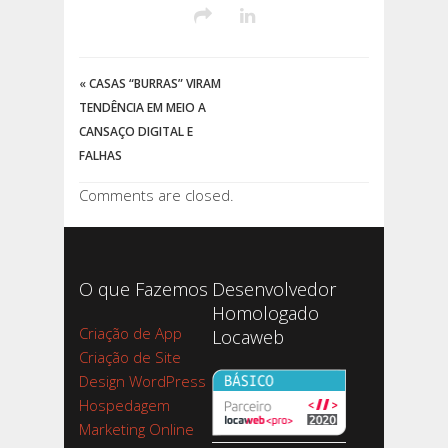
«
CASAS “BURRAS” VIRAM
TENDÊNCIA EM MEIO A
CANSAÇO DIGITAL E
FALHAS
Comments are closed.
O que Fazemos
Desenvolvedor
Homologado
Criação de App
Locaweb
Criação de Site
Design WordPress
Hospedagem
Marketing Online