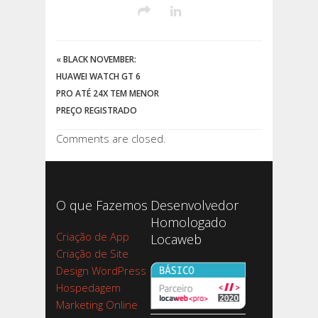
«
BLACK NOVEMBER:
HUAWEI WATCH GT 6
PRO ATÉ 24X TEM MENOR
PREÇO REGISTRADO
Comments are closed.
O que Fazemos
Desenvolvedor
Homologado
Criação de App
Locaweb
Criação de Site
Design WordPress
Hospedagem
Marketing Online