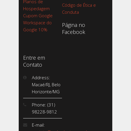
Planos de
Código de Ética e
Hospedagem
Conduta
Cupom Google
Workspace do
Página no
Google 10%
Facebook
Entre em
Contato
Address:
Macaé/RJ, Belo
Horizonte/MG
Phone: (31)
98228-9812
E-mail: