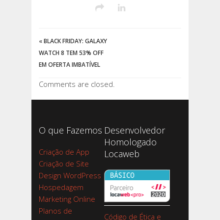
«
BLACK FRIDAY: GALAXY
WATCH 8 TEM 53% OFF
EM OFERTA IMBATÍVEL
Comments are closed.
O que Fazemos
Desenvolvedor
Homologado
Criação de App
Locaweb
Criação de Site
Design WordPress
Hospedagem
Marketing Online
Planos de
Código de Ética e