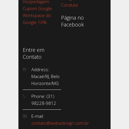
Hospedagem
Conduta
Cupom Google
Workspace do
Página no
Google 10%
Facebook
Entre em
Contato
Address:
Macaé/RJ, Belo
Horizonte/MG
Phone: (31)
98228-9812
E-mail:
contato@webadesign.com.br