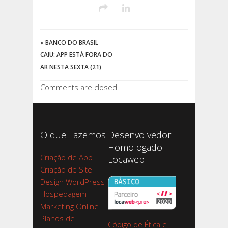
«
BANCO DO BRASIL
CAIU: APP ESTÁ FORA DO
AR NESTA SEXTA (21)
Comments are closed.
O que Fazemos
Desenvolvedor
Homologado
Criação de App
Locaweb
Criação de Site
Design WordPress
Hospedagem
Marketing Online
Planos de
Código de Ética e