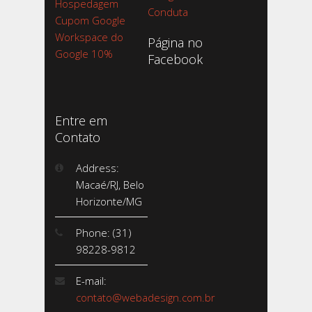
Hospedagem
Conduta
Cupom Google
Workspace do
Página no
Google 10%
Facebook
Entre em
Contato
Address:
Macaé/RJ, Belo
Horizonte/MG
Phone: (31)
98228-9812
E-mail:
contato@webadesign.com.br