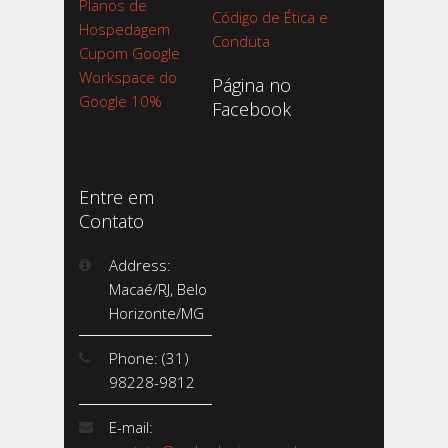
Planos de
Código de Ética e
Hospedagem
Conduta
Cupom Google
Workspace do
Página no
Google 10%
Facebook
Entre em
Contato
Address:
Macaé/RJ, Belo
Horizonte/MG
Phone: (31)
98228-9812
E-mail: