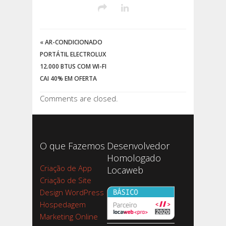
«
AR-CONDICIONADO
PORTÁTIL ELECTROLUX
12.000 BTUS COM WI-FI
CAI 40% EM OFERTA
Comments are closed.
O que Fazemos
Desenvolvedor
Homologado
Criação de App
Locaweb
Criação de Site
Design WordPress
Hospedagem
Marketing Online