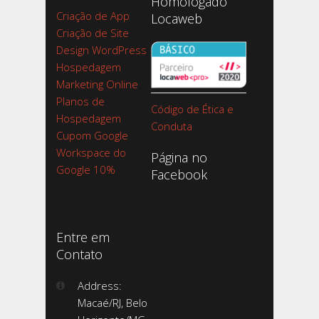
Homologado
Criação de App
Locaweb
Criação de Site
Design WordPress
Hospedagem
Marketing Online
Planos de
Código de Ética e
Hospedagem
Conduta
Cupom Google
Workspace do
Página no
Google 10%
Facebook
Entre em
Contato
Address:
Macaé/RJ, Belo