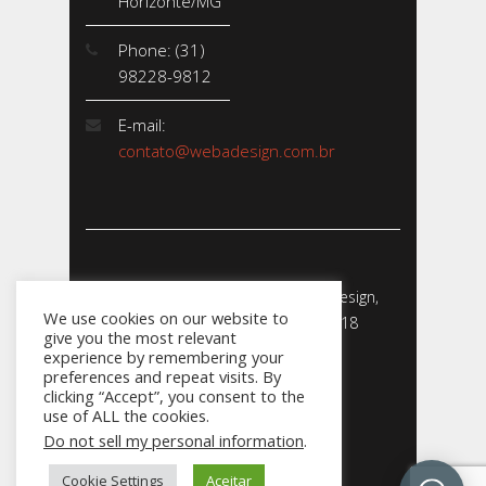
Horizonte/MG
Phone: (31)
98228-9812
E-mail:
contato@webadesign.com.br
Webadesign - Empresa de Webdesign,
We use cookies on our website to
Desenvolvimento de Sites - 2018
give you the most relevant
CNPJ: 23.856.204/0001-­24
experience by remembering your
preferences and repeat visits. By
clicking “Accept”, you consent to the
use of ALL the cookies.
Do not sell my personal information
.
031
Cookie Settings
Aceitar