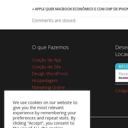
«
APPLE QUER MACBOOK ECONÔMICO E COM CHIP DE IPHO
Comments are closed.
O que Fazemos
Dese
Loca
Criação de App
Criação de Site
Design WordPress
Hospedagem
Marketing Online
Código
Planos de Hospedagem
Cupom Google Workspace do
We use cookies on our website to
give you the most relevant
Google 10%
experience by remembering your
preferences and repeat visits. By
clicking “Accept”, you consent to