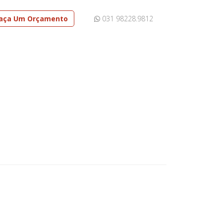
aça Um Orçamento
031 98228.9812