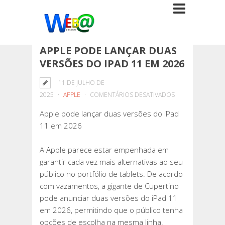
APPLE PODE LANÇAR DUAS
VERSÕES DO IPAD 11 EM 2026
11 DE JULHO DE
EM
2025
APPLE
COMENTÁRIOS DESATIVADOS
APPLE
Apple pode lançar duas versões do iPad
PODE
11 em 2026
LANÇAR
DUAS
A Apple parece estar empenhada em
VERSÕES
garantir cada vez mais alternativas ao seu
DO
público no portfólio de tablets. De acordo
IPAD
com vazamentos, a gigante de Cupertino
11
pode anunciar duas versões do iPad 11
EM
em 2026, permitindo que o público tenha
2026
opções de escolha na mesma linha.