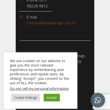
Phone: (31)
98228-9812
E-mail:
contato@webadesign.com.br
Webadesign - Empresa de Webdesign,
We use cookies on our website to
Desenvolvimento de Sites - 2018
give you the most relevant
CNPJ: 23.856.204/0001-­24
experience by remembering your
preferences and repeat visits. By
clicking “Accept”, you consent to the
use of ALL the cookies.
Do not sell my personal information
.
031
Cookie Settings
Aceitar
98228.9812