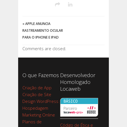
«
APPLE ANUNCIA
RASTREAMENTO OCULAR
PARA O IPHONE E IPAD
Comments are closed.
O que Fazemos
Desenvolvedor
Homologado
Criação de App
Locaweb
Criação de Site
Design WordPress
Hospedagem
Marketing Online
Planos de
Código de Ética e