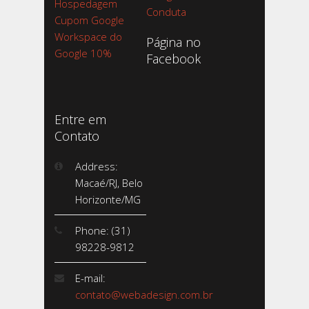
Hospedagem
Conduta
Cupom Google
Workspace do
Página no
Google 10%
Facebook
Entre em
Contato
Address:
Macaé/RJ, Belo
Horizonte/MG
Phone: (31)
98228-9812
E-mail:
contato@webadesign.com.br