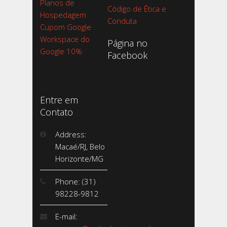
Planos de
Código de Ética e
Hospedagem
Conduta
Cupom Google
Workspace do
Página no
Google 10%
Facebook
Entre em
Contato
Address:
Macaé/RJ, Belo
Horizonte/MG
Phone: (31)
98228-9812
E-mail: