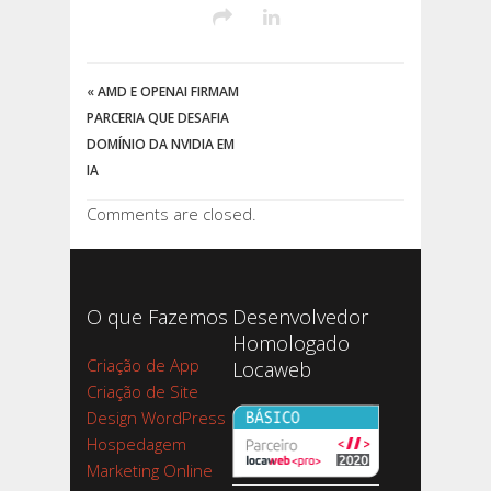
«
AMD E OPENAI FIRMAM
PARCERIA QUE DESAFIA
DOMÍNIO DA NVIDIA EM
IA
Comments are closed.
O que Fazemos
Desenvolvedor
Homologado
Criação de App
Locaweb
Criação de Site
Design WordPress
Hospedagem
Marketing Online