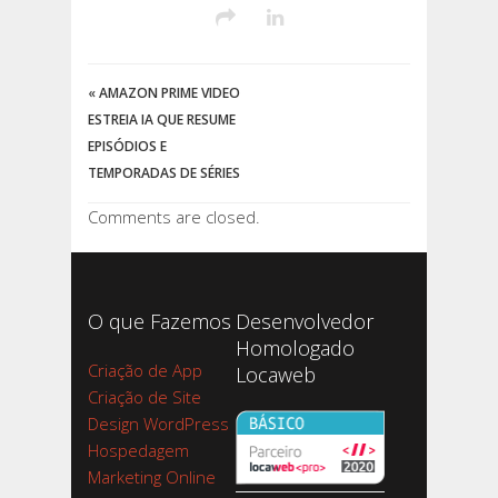
«
AMAZON PRIME VIDEO
ESTREIA IA QUE RESUME
EPISÓDIOS E
TEMPORADAS DE SÉRIES
Comments are closed.
O que Fazemos
Desenvolvedor
Homologado
Criação de App
Locaweb
Criação de Site
Design WordPress
Hospedagem
Marketing Online