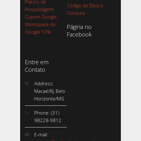
Planos de
Código de Ética e
Hospedagem
Conduta
Cupom Google
Workspace do
Página no
Google 10%
Facebook
Entre em
Contato
Address:
Macaé/RJ, Belo
Horizonte/MG
Phone: (31)
98228-9812
E-mail: