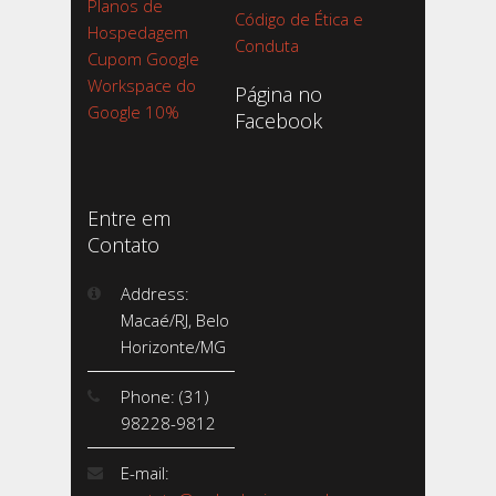
Planos de
Código de Ética e
Hospedagem
Conduta
Cupom Google
Workspace do
Página no
Google 10%
Facebook
Entre em
Contato
Address:
Macaé/RJ, Belo
Horizonte/MG
Phone: (31)
98228-9812
E-mail: