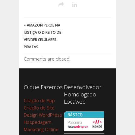
«
AMAZON PERDE NA
JUSTIÇA O DIREITO DE
VENDER CELULARES
PIRATAS
Comments are closed.
O que Fazemos
Desenvolvedor
Homologado
Criação de App
Locaweb
Criação de Site
Design WordPress
Hospedagem
Marketing Online