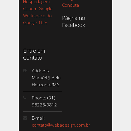
Hospedagem
Conduta
Cupom Google
Workspace do
Página no
Google 10%
Facebook
Entre em
Contato
Address:
Macaé/RJ, Belo
Horizonte/MG
Phone: (31)
98228-9812
E-mail:
contato@webadesign.com.br