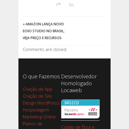
«
AMAZON LANÇA NOVO
ECHO STUDIO NO BRASIL;
VEJA PREÇO E RECURSOS
Comments are closed.
O que Fazemos
Desenvolvedor
Homologado
Criação de App
Locaweb
Criação de Site
Design WordPress
Hospedagem
Marketing Online
Planos de
Código de Ética e