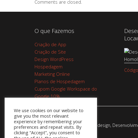
Comments are closed.
O que Fazemos
Dese
Loca
Criação de App
Criação de Site
Design WordPress
Hospedagem
Código
Marketing Online
Planos de Hospedagem
Cupom Google Workspace do
Google 10%
We use cookies on our website to
give you the most relevant
experience by remembering your
Webadesign - Empresa de Webdesign, Desenvolvimen
preferences and repeat visits. By
clicking “Accept”, you consent to