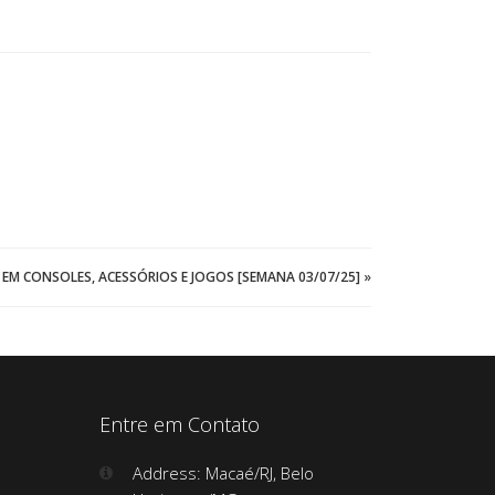
M CONSOLES, ACESSÓRIOS E JOGOS [SEMANA 03/07/25]
»
Entre em Contato
Address: Macaé/RJ, Belo