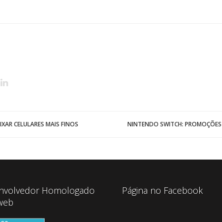
XAR CELULARES MAIS FINOS
NINTENDO SWITCH: PROMOÇÕES E
nvolvedor Homologado
Página no Facebook
web