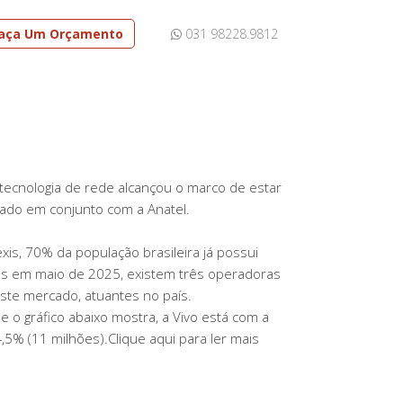
aça Um Orçamento
031 98228.9812
 tecnologia de rede alcançou o marco de estar
jado em conjunto com a Anatel.
is, 70% da população brasileira já possui
es em maio de 2025, existem três operadoras
este mercado, atuantes no país.
 o gráfico abaixo mostra, a Vivo está com a
5% (11 milhões).Clique aqui para ler mais