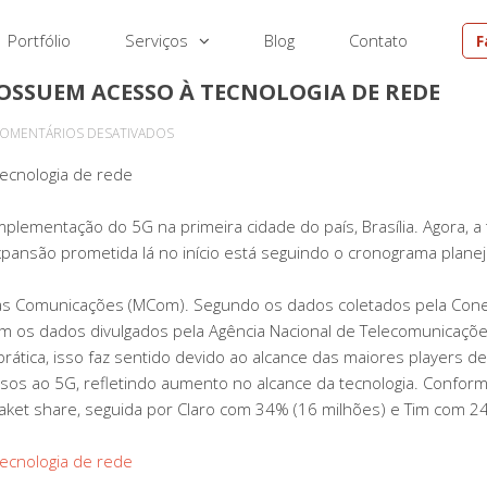
Portfólio
Serviços
Blog
Contato
F
 POSSUEM ACESSO À TECNOLOGIA DE REDE
EM
OMENTÁRIOS DESATIVADOS
5G
tecnologia de rede
NO
BRASIL:
plementação do 5G na primeira cidade do país, Brasília. Agora, a
1,5
ansão prometida lá no início está seguindo o cronograma plane
MIL
CIDADES
das Comunicações (MCom). Segundo os dados coletados pela Conex
POSSUEM
om os dados divulgados pela Agência Nacional de Telecomunicaçõ
ACESSO
prática, isso faz sentido devido ao alcance das maiores players d
À
sos ao 5G, refletindo aumento no alcance da tecnologia. Conforme
TECNOLOGIA
aket share, seguida por Claro com 34% (16 milhões) e Tim com 24,
DE
REDE
tecnologia de rede