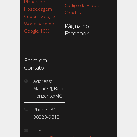
Planos de
Código de Ética e
Hospedagem
Conduta
Cupom Google
Workspace do
Página no
Google 10%
Facebook
Entre em
Contato
Address:
Macaé/RJ, Belo
Horizonte/MG
Phone: (31)
98228-9812
E-mail: