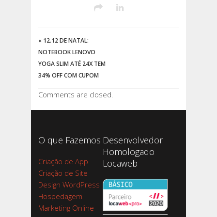
«
12.12 DE NATAL:
NOTEBOOK LENOVO
YOGA SLIM ATÉ 24X TEM
34% OFF COM CUPOM
Comments are closed.
O que Fazemos
Desenvolvedor
Homologado
Criação de App
Locaweb
Criação de Site
Design WordPress
Hospedagem
Marketing Online