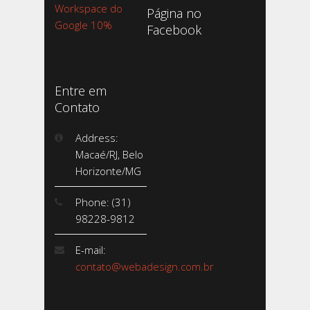
Workspace do
Página no
Google 10%
Facebook
Entre em
Contato
Address:
Macaé/RJ, Belo
Horizonte/MG
Phone: (31)
98228-9812
E-mail:
contato@webadesign.com.br