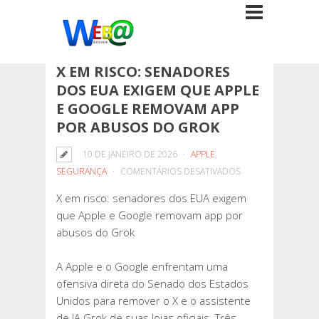
X EM RISCO: SENADORES
DOS EUA EXIGEM QUE APPLE
E GOOGLE REMOVAM APP
POR ABUSOS DO GROK
10 DE JANEIRO DE 2026
APPLE
,
EM
SEGURANÇA
COMENTÁRIOS DESATIVADOS
X
X em risco: senadores dos EUA exigem
EM
que Apple e Google removam app por
RISCO:
abusos do Grok
SENADORES
DOS
A Apple e o Google enfrentam uma
EUA
ofensiva direta do Senado dos Estados
EXIGEM
Unidos para remover o X e o assistente
QUE
de IA Grok de suas lojas oficiais. Três