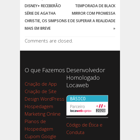
DISNEY+ RECEBERÃO
TEMPORADA DE BLACK
SÉRIE DE AGATHA
MIRROR COM PROMESSA
CHRISTIE, OS SIMPSONS E
DE SUPERAR A REALIDADE
MAIS EM BREVE
»
Comments are closed.
O que Fazemos
Desenvolvedor
Homologado
Criação de App
Locaweb
Criação de Site
Design WordPress
Hospedagem
Marketing Online
Planos de
Código de Ética e
Hospedagem
Conduta
Cupom Google