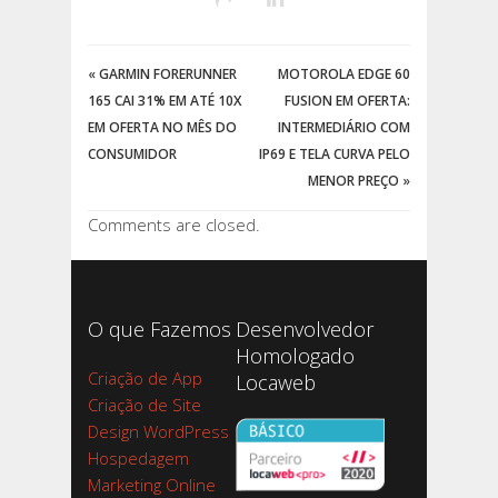
«
GARMIN FORERUNNER
MOTOROLA EDGE 60
165 CAI 31% EM ATÉ 10X
FUSION EM OFERTA:
EM OFERTA NO MÊS DO
INTERMEDIÁRIO COM
CONSUMIDOR
IP69 E TELA CURVA PELO
MENOR PREÇO
»
Comments are closed.
O que Fazemos
Desenvolvedor
Homologado
Criação de App
Locaweb
Criação de Site
Design WordPress
Hospedagem
Marketing Online