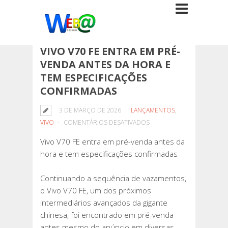
VIVO V70 FE ENTRA EM PRÉ-
VENDA ANTES DA HORA E
TEM ESPECIFICAÇÕES
CONFIRMADAS
3 DE MARÇO DE 2026
LANÇAMENTOS
,
EM
VIVO
COMENTÁRIOS DESATIVADOS
VIVO
Vivo V70 FE entra em pré-venda antes da
V70
hora e tem especificações confirmadas
FE
ENTRA
Continuando a sequência de vazamentos,
EM
o Vivo V70 FE, um dos próximos
PRÉ-
intermediários avançados da gigante
VENDA
chinesa, foi encontrado em pré-venda
ANTES
antes mesmo do anúncio em diversas