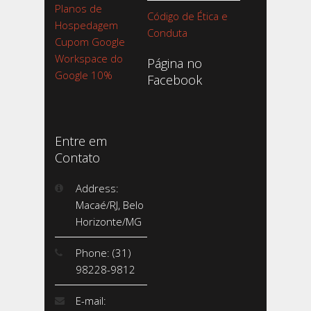
Planos de
Código de Ética e
Hospedagem
Conduta
Cupom Google
Workspace do
Página no
Google 10%
Facebook
Entre em
Contato
Address:
Macaé/RJ, Belo
Horizonte/MG
Phone: (31)
98228-9812
E-mail: