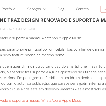
Portfólio
Serviços
Blog
Contato
F
NE TRAZ DESIGN RENOVADO E SUPORTE A M
EM
OMENTÁRIOS DESATIVADOS
SIDEPHONE:
ovado e suporte a mapas, WhatsApp e Apple Music
NOVO
FEATURE
eu smartphone principal por um celular básico a fim de diminuir 
PHONE
um novo feature phone de mesmo nome.
TRAZ
DESIGN
 quem quer diminuir ou cortar o uso do smartphone, mas não qu
RENOVADO
do, o aparelho traz suporte a alguns aplicativos de utilidade es
E
, telefone.Em postagem no Reddit, em um fórum dedicado a apar
SUPORTE
cordo com o autor da publicação, que parece ser alguém interno 
A
ndroid (que ainda está em desenvolvimento) – seja mostrado est
MAPAS,
WHATSAPP
ovado e suporte a mapas, WhatsApp e Apple Music
E