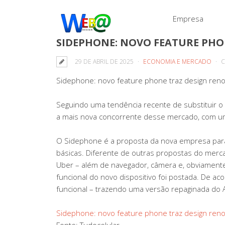
Empresa
SIDEPHONE: NOVO FEATURE PHO
29 DE ABRIL DE 2025
ECONOMIA E MERCADO
C
Sidephone: novo feature phone traz design ren
Seguindo uma tendência recente de substituir o s
a mais nova concorrente desse mercado, com 
O Sidephone é a proposta da nova empresa para
básicas. Diferente de outras propostas do merca
Uber – além de navegador, câmera e, obviamente
funcional do novo dispositivo foi postada. De a
funcional – trazendo uma versão repaginada do A
Sidephone: novo feature phone traz design ren