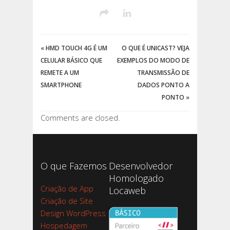
«
HMD TOUCH 4G É UM
O QUE É UNICAST? VEJA
CELULAR BÁSICO QUE
EXEMPLOS DO MODO DE
REMETE A UM
TRANSMISSÃO DE
SMARTPHONE
DADOS PONTO A
PONTO
»
Comments are closed.
O que Fazemos
Desenvolvedor
Homologado
Criação de App
Locaweb
Criação de Site
Design WordPress
Hospedagem