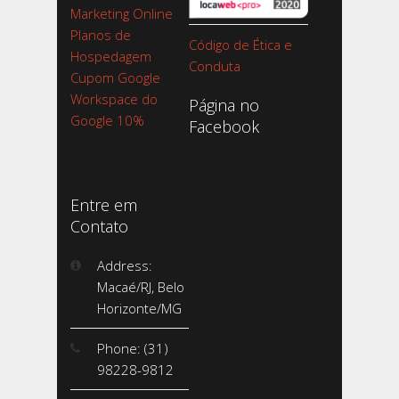
Marketing Online
Planos de
Código de Ética e
Hospedagem
Conduta
Cupom Google
Workspace do
Página no
Google 10%
Facebook
Entre em
Contato
Address:
Macaé/RJ, Belo
Horizonte/MG
Phone: (31)
98228-9812