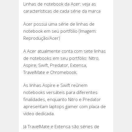
Linhas de notebook da Acer: veja as
DE
características de cada série da marca
NOTEBOOK
DA
Acer possui uma série de linhas de
ACER:
notebook em seu portfólio (Imagem:
VEJA
Reprodução/Acer)
AS
CARACTERÍSTI
A Acer atualmente conta com sete linhas
DE
de notebooks em seu portfólio: Nitro,
CADA
Aspire, Swift, Predator, Extensa,
SÉRIE
TravelMate e Chromebook.
DA
MARCA
As linhas Aspire e Swift reúnem
notebooks versáteis para diferentes
finalidades, enquanto Nitro e Predator
apresentam laptops gamer com placa de
vídeo dedicada.
Já TravelMate e Extensa são séries de