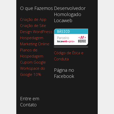
O que Fazemos
Desenvolvedor
Homologado
Criação de App
Locaweb
Criação de Site
Design WordPress
Hospedagem
Marketing Online
Planos de
Código de Ética e
Hospedagem
Conduta
Cupom Google
Workspace do
Página no
Google 10%
Facebook
Entre em
Contato