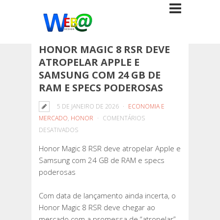
HONOR MAGIC 8 RSR DEVE
ATROPELAR APPLE E
SAMSUNG COM 24 GB DE
RAM E SPECS PODEROSAS
5 DE JANEIRO DE 2026
ECONOMIA E
MERCADO
,
HONOR
COMENTÁRIOS
EM
DESATIVADOS
HONOR
Honor Magic 8 RSR deve atropelar Apple e
MAGIC
Samsung com 24 GB de RAM e specs
8
poderosas
RSR
DEVE
Com data de lançamento ainda incerta, o
ATROPELAR
Honor Magic 8 RSR deve chegar ao
APPLE
mercado com a promessa de “atropelar”