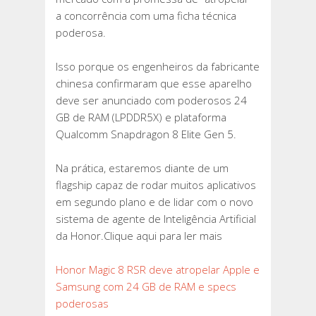
E
a concorrência com uma ficha técnica
SAMSUNG
poderosa.
COM
24
Isso porque os engenheiros da fabricante
GB
chinesa confirmaram que esse aparelho
DE
deve ser anunciado com poderosos 24
RAM
GB de RAM (LPDDR5X) e plataforma
E
Qualcomm Snapdragon 8 Elite Gen 5.
SPECS
PODEROSAS
Na prática, estaremos diante de um
flagship capaz de rodar muitos aplicativos
em segundo plano e de lidar com o novo
sistema de agente de Inteligência Artificial
da Honor.Clique aqui para ler mais
Honor Magic 8 RSR deve atropelar Apple e
Samsung com 24 GB de RAM e specs
poderosas