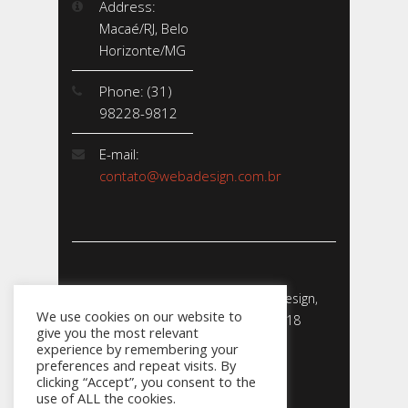
Address:
Macaé/RJ, Belo
Horizonte/MG
Phone: (31)
98228-9812
E-mail:
contato@webadesign.com.br
Webadesign - Empresa de Webdesign,
We use cookies on our website to
Desenvolvimento de Sites - 2018
give you the most relevant
CNPJ: 23.856.204/0001-­24
experience by remembering your
preferences and repeat visits. By
clicking “Accept”, you consent to the
use of ALL the cookies.