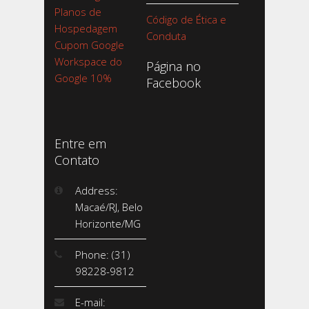
Planos de
Código de Ética e
Hospedagem
Conduta
Cupom Google
Workspace do
Página no
Google 10%
Facebook
Entre em
Contato
Address:
Macaé/RJ, Belo
Horizonte/MG
Phone: (31)
98228-9812
E-mail: