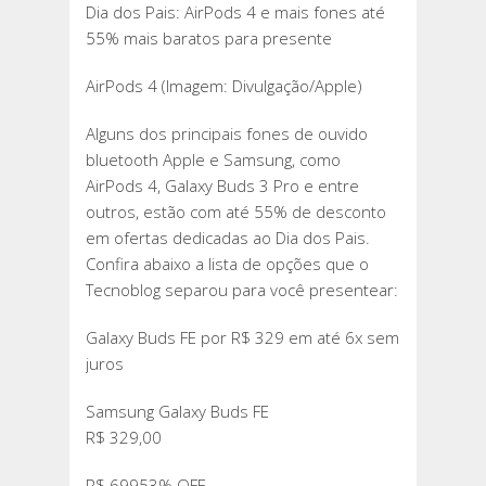
Dia dos Pais: AirPods 4 e mais fones até
DOS
55% mais baratos para presente
PAIS:
AIRPODS
AirPods 4 (Imagem: Divulgação/Apple)
4
E
Alguns dos principais fones de ouvido
MAIS
bluetooth Apple e Samsung, como
FONES
AirPods 4, Galaxy Buds 3 Pro e entre
ATÉ
outros, estão com até 55% de desconto
55%
em ofertas dedicadas ao Dia dos Pais.
MAIS
Confira abaixo a lista de opções que o
BARATOS
Tecnoblog separou para você presentear:
PARA
PRESENTE
Galaxy Buds FE por R$ 329 em até 6x sem
juros
Samsung Galaxy Buds FE
R$ 329,00
R$ 69953% OFF