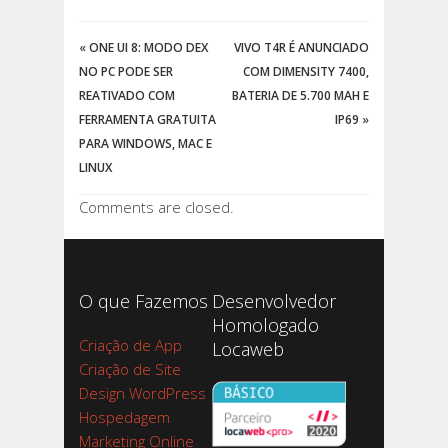
«
ONE UI 8: MODO DEX
VIVO T4R É ANUNCIADO
NO PC PODE SER
COM DIMENSITY 7400,
REATIVADO COM
BATERIA DE 5.700 MAH E
FERRAMENTA GRATUITA
IP69
»
PARA WINDOWS, MAC E
LINUX
Comments are closed.
O que Fazemos
Desenvolvedor
Homologado
Criação de App
Locaweb
Criação de Site
Design WordPress
Hospedagem
Marketing Online