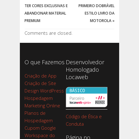
TER CORES EXCLUSIVAS E
PRIMEIRO DOBRÁVEL
ABANDONAR MATERIAL
ESTILO LIVRO DA
PREMIUM
MOTOROLA
»
Comments are closed.
O que Fazemos
Desenvolvedor
Homologado
Criação de App
Locaweb
Criação de Site
Design WordPress
Hospedagem
Marketing Online
Planos de
Código de Ética e
Hospedagem
Conduta
Cupom Google
Workspace do
Página no