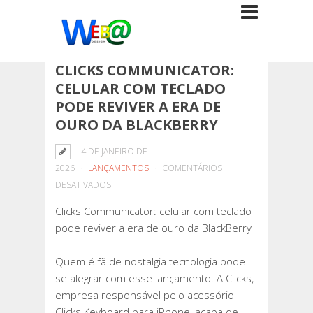
CLICKS COMMUNICATOR:
CELULAR COM TECLADO
PODE REVIVER A ERA DE
OURO DA BLACKBERRY
4 DE JANEIRO DE
2026
LANÇAMENTOS
COMENTÁRIOS
EM
DESATIVADOS
CLICKS
Clicks Communicator: celular com teclado
COMMUNICATOR:
pode reviver a era de ouro da BlackBerry
CELULAR
COM
Quem é fã de nostalgia tecnologia pode
TECLADO
se alegrar com esse lançamento. A Clicks,
PODE
empresa responsável pelo acessório
REVIVER
Clicks Keyboard para iPhone, acaba de