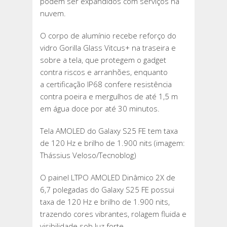
podem ser expandidos com serviços na
nuvem.
O corpo de alumínio recebe reforço do
vidro Gorilla Glass Vitcus+ na traseira e
sobre a tela, que protegem o gadget
contra riscos e arranhões, enquanto
a certificação IP68 confere resistência
contra poeira e mergulhos de até 1,5 m
em água doce por até 30 minutos.
Tela AMOLED do Galaxy S25 FE tem taxa
de 120 Hz e brilho de 1.900 nits (imagem:
Thássius Veloso/Tecnoblog)
O painel LTPO AMOLED Dinâmico 2X de
6,7 polegadas do Galaxy S25 FE possui
taxa de 120 Hz e brilho de 1.900 nits,
trazendo cores vibrantes, rolagem fluida e
visibilidade sob luz forte.