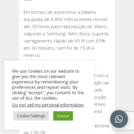
Em termos de autonomia, a bateria
equipada de 4.900 mAh promete resistir
até 28 horas para reprodução de vídeos,
segundo a Samsung. Além disso, suporta
carregamento rápido de 45 W com 65%
em 30 minutos, sem fio de 15 W e
reverso.
O smartphone internamente vem
We use cookies on our website to
integrado pelo chip Exynos 2400 (4 nm) e
give you the most relevant
experience by remembering your
8 GB de memória RAM. A configuração vai
preferences and repeat visits. By
oferecer um desempenho equilibrado
clicking “Accept”, you consent to the
para a experiência multitarefa, execução
use of ALL the cookies.
de jogos e das ferramentas inteligentes
Do not sell my personal information
.
do Galaxy AI. Por outro lado, um ponto
Cookie Settings
Aceitar
negativo na visão de muitos é a
impossibilidade de expansão da memória
de 128 GB.