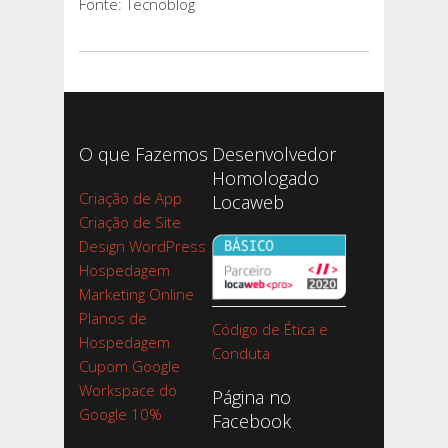
Fonte: Tecnoblog
O que Fazemos
Desenvolvedor
Homologado
Criação de App
Locaweb
Criação de Site
Design WordPress
Hospedagem
Marketing Online
Planos de
Código de Ética e
Hospedagem
Conduta
Cupom Google
Workspace do
Página no
Google 10%
Facebook