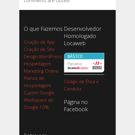
Comments are closed.
O que Fazemos
Desenvolvedor
Homologado
Criação de App
Locaweb
Criação de Site
Design WordPress
Hospedagem
Marketing Online
Planos de
Código de Ética e
Hospedagem
Conduta
Cupom Google
Workspace do
Página no
Google 10%
Facebook