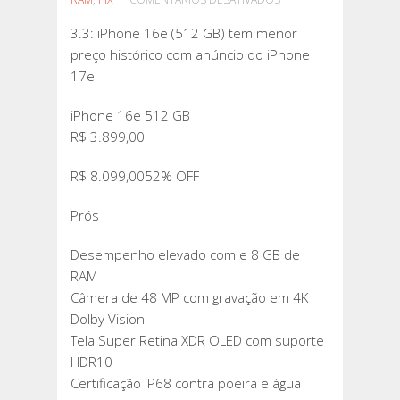
3.3:
3.3: iPhone 16e (512 GB) tem menor
IPHONE
preço histórico com anúncio do iPhone
16E
17e
(512
GB)
iPhone 16e 512 GB
TEM
R$ 3.899,00
MENOR
PREÇO
R$ 8.099,0052% OFF
HISTÓRICO
COM
Prós
ANÚNCIO
Desempenho elevado com e 8 GB de
DO
RAM
IPHONE
Câmera de 48 MP com gravação em 4K
17E
Dolby Vision
Tela Super Retina XDR OLED com suporte
HDR10
Certificação IP68 contra poeira e água