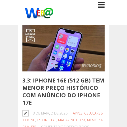
3.3: IPHONE 16E (512 GB) TEM
MENOR PREÇO HISTÓRICO
COM ANÚNCIO DO IPHONE
17E
3 DE MARÇO DE 2026
APPLE
,
CELULARES
,
IPHONE
,
IPHONE 17E
,
MAGAZINE LUIZA
,
MEMÓRIA
EM
RAM
,
PIX
COMENTÁRIOS DESATIVADOS