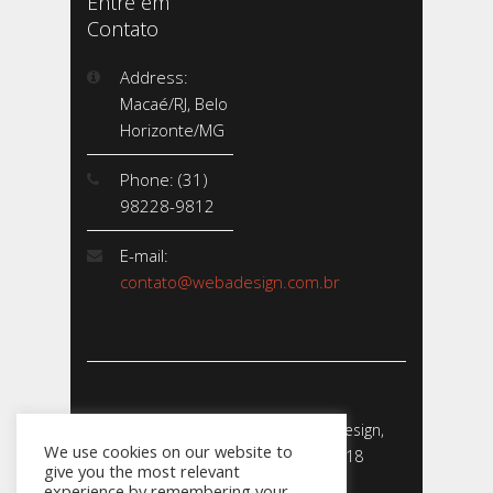
Entre em
Contato
Address:
Macaé/RJ, Belo
Horizonte/MG
Phone: (31)
98228-9812
E-mail:
contato@webadesign.com.br
Webadesign - Empresa de Webdesign,
We use cookies on our website to
Desenvolvimento de Sites - 2018
give you the most relevant
CNPJ: 23.856.204/0001-­24
experience by remembering your