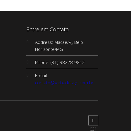
Entre em Contato
Address: Macaé/RJ, Belo
Horizonte/MG
Phone: (31) 98228-9812
E-mail:
contato@webadesign.com.br
031