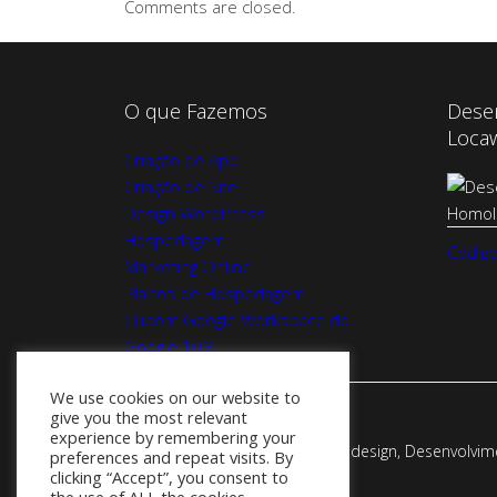
Comments are closed.
O que Fazemos
Dese
Loca
Criação de App
Criação de Site
Design WordPress
Hospedagem
Código
Marketing Online
Planos de Hospedagem
Cupom Google Workspace do
Google 10%
We use cookies on our website to
give you the most relevant
experience by remembering your
Webadesign - Empresa de Webdesign, Desenvolvimen
preferences and repeat visits. By
clicking “Accept”, you consent to