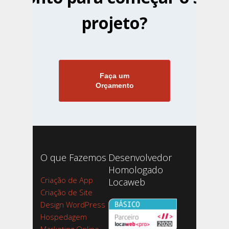
projeto?
Faça um
Orçamento
O que Fazemos
Desenvolvedor
Homologado
Criação de App
Locaweb
Criação de Site
Design WordPress
Hospedagem