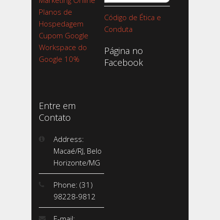
Marketing Online
Planos de
Código de Ética e
Hospedagem
Conduta
Cupom Google
Workspace do
Página no
Google 10%
Facebook
Entre em
Contato
Address:
Macaé/RJ, Belo
Horizonte/MG
Phone: (31)
98228-9812
E-mail: