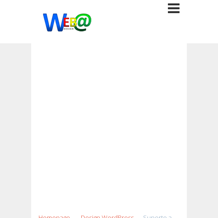
Suporte a Sites
WordPress
Suporte técnico de ponta: uma
forma para gerenciar o site
livre de sofrimentos.
Deixe o nosso time de
especialistas tomar conta das
preocupações do seu site e
foque nos seus negócios.
Homepage
→
Design WordPress
→ Suporte a