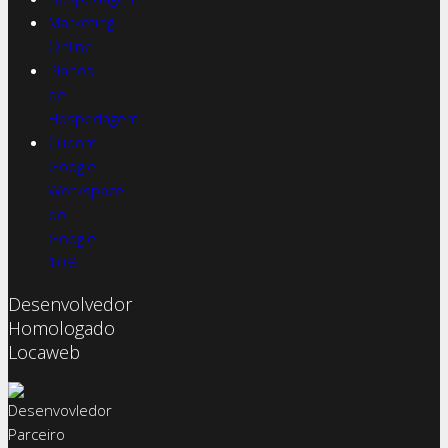
Marketing
Online
Planos
de
Hospedagem
Cupom
Google
Workspace
do
Google
10%
Desenvolvedor
Homologado
Locaweb