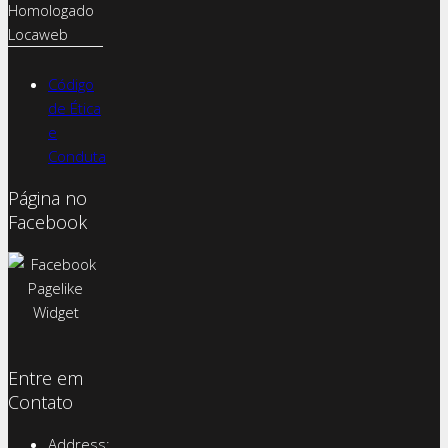
Código
de Ética
e
Conduta
Página no
Facebook
Entre em
Contato
Address: