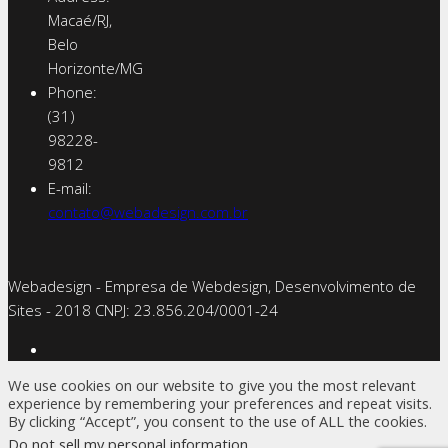
Macaé/RJ,
Belo
Horizonte/MG
Phone:
(31)
98228-
9812
E-mail:
contato@webadesign.com.br
Webadesign - Empresa de Webdesign, Desenvolvimento de
Sites - 2018 CNPJ: 23.856.204/0001-­24
We use cookies on our website to give you the most relevant
experience by remembering your preferences and repeat visits.
By clicking “Accept”, you consent to the use of ALL the cookies.
Do not sell my personal information
.