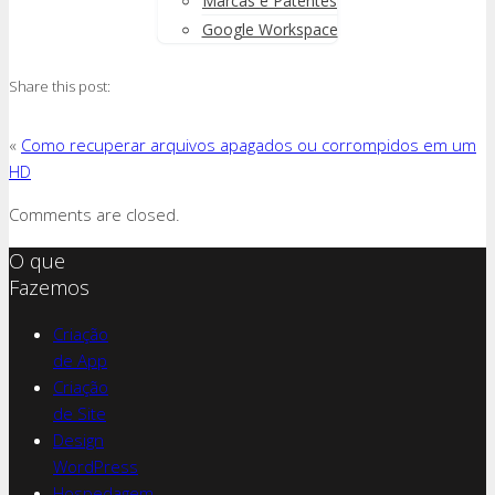
Marcas e Patentes
Google Workspace
Share this post:
«
Como recuperar arquivos apagados ou corrompidos em um
HD
Comments are closed.
O que
Fazemos
Criação
de App
Criação
de Site
Design
WordPress
Hospedagem